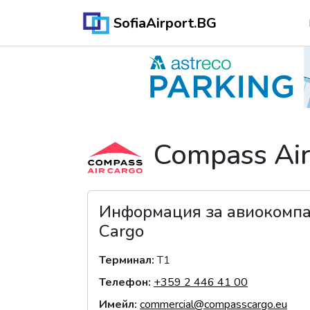
SofiaAirport.BG
Compass Air
Информация за авиокомп
Cargo
Терминал
:
T1
Телефон
:
+359 2 446 41 00
Имейл
:
commercial@compasscargo.eu