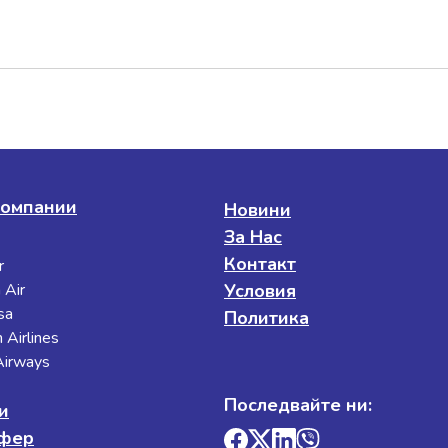
омпании
Новини
За Нас
Контакт
r
 Air
Условия
sa
Политика
 Airlines
 Airways
Последвайте ни:
и
сфер