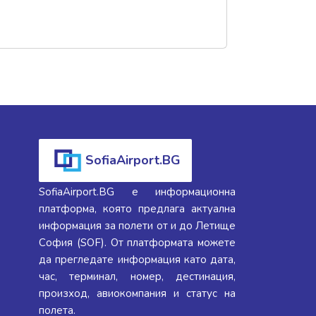
SofiaAirport.BG
SofiaAirport.BG е информационна
платформа, която предлага актуална
информация за полети от и до Летище
София (SOF). От платформата можете
да прегледате информация като дата,
час, терминал, номер, дестинация,
произход, авиокомпания и статус на
полета.