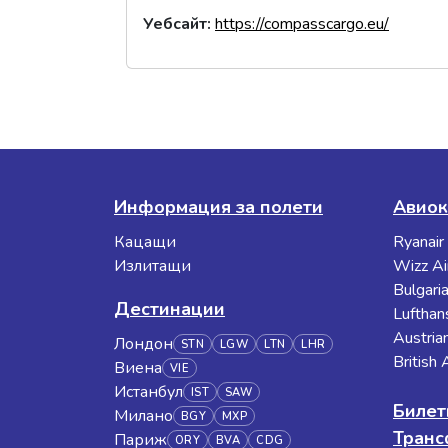
Уебсайт
:
https://compasscargo.eu/
Информация за полети
Авиок
Кацащи
Ryanair
Излитащи
Wizz Ai
Bulgaria
Дестинации
Lufthan
Austrian
Лондон
STN
LGW
LTN
LHR
British
Виена
VIE
Истанбул
IST
SAW
Билет
Милано
BGY
MXP
Тран
Париж
ORY
BVA
CDG