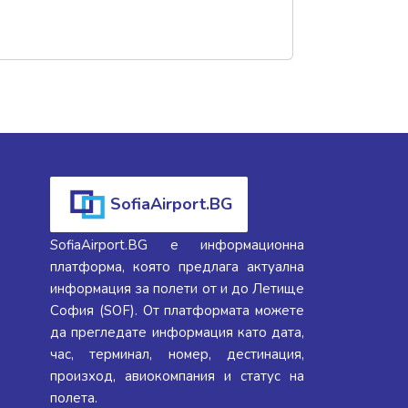
SofiaAirport.BG
SofiaAirport.BG е информационна
платформа, която предлага актуална
информация за полети от и до Летище
София (SOF). От платформата можете
да прегледате информация като дата,
час, терминал, номер, дестинация,
произход, авиокомпания и статус на
полета.