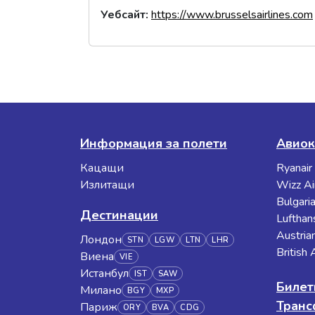
Уебсайт
:
https://www.brusselsairlines.com
Информация за полети
Авиок
Кацащи
Ryanair
Излитащи
Wizz Ai
Bulgaria
Дестинации
Lufthan
Austrian
Лондон
STN
LGW
LTN
LHR
British
Виена
VIE
Истанбул
IST
SAW
Билет
Милано
BGY
MXP
Тран
Париж
ORY
BVA
CDG