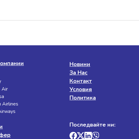
омпании
Новини
За Нас
Контакт
r
 Air
Условия
sa
Политика
 Airlines
 Airways
Последвайте ни:
и
сфер