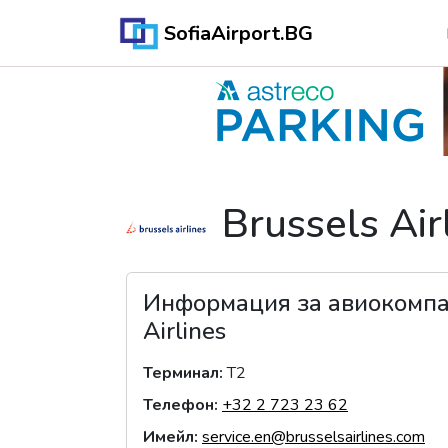
SofiaAirport.BG
Brussels Air
Информация за авиокомп
Airlines
Терминал
:
T2
Телефон
:
+32 2 723 23 62
Имейл
:
service.en@brusselsairlines.com