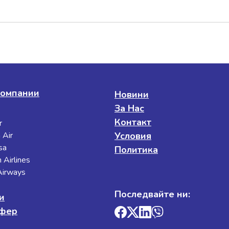
омпании
Новини
За Нас
Контакт
r
 Air
Условия
sa
Политика
 Airlines
 Airways
Последвайте ни:
и
сфер