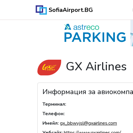
SofiaAirport.BG
GX Airlines
Информация за авиокомп
Терминал
:
Телефон
:
Имейл
:
gx_bbwyjsl@gxairlines.com
Уебсайт
:
https://www.gxairlines.com/