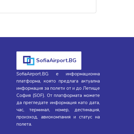
SofiaAirport.BG
SofiaAirport.BG е информационна
платформа, която предлага актуална
информация за полети от и до Летище
София (SOF). От платформата можете
да прегледате информация като дата,
час, терминал, номер, дестинация,
произход, авиокомпания и статус на
полета.