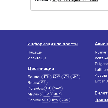
Информация за полети
Авиок
Кацащи
Ryanair
Излитащи
Wizz Ai
Bulgaria
Дестинации
Lufthan
Austrian
Лондон
STN
LGW
LTN
LHR
British
Виена
VIE
Истанбул
IST
SAW
Билет
Милано
BGY
MXP
Тран
Париж
ORY
BVA
CDG