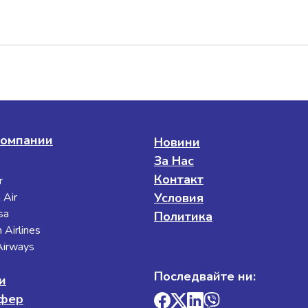
омпании
Новини
За Нас
Контакт
r
 Air
Условия
sa
Политика
 Airlines
 Airways
Последвайте ни:
и
сфер