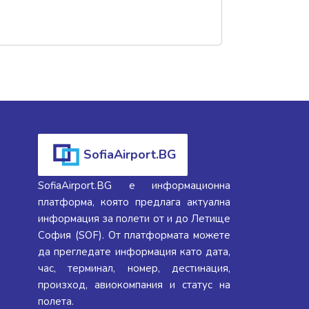
SofiaAirport.BG
SofiaAirport.BG е информационна
платформа, която предлага актуална
информация за полети от и до Летище
София (SOF). От платформата можете
да прегледате информация като дата,
час, терминал, номер, дестинация,
произход, авиокомпания и статус на
полета.