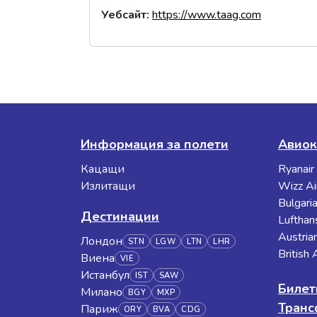
Уебсайт
:
https://www.taag.com
Информация за полети
Авиок
Кацащи
Ryanair
Излитащи
Wizz Ai
Bulgaria
Дестинации
Lufthan
Austrian
Лондон
STN
LGW
LTN
LHR
British
Виена
VIE
Истанбул
IST
SAW
Билет
Милано
BGY
MXP
Тран
Париж
ORY
BVA
CDG