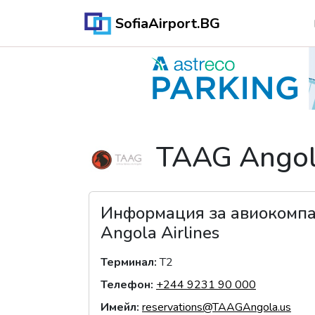
SofiaAirport.BG
TAAG Angola
Информация за авиокомп
Angola Airlines
Терминал
:
T2
Телефон
:
+244 9231 90 000
Имейл
:
reservations@TAAGAngola.us