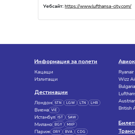
Уебсайт
:
https://www.lufthansa-city.com/
Информация за полети
Авиок
Кацащи
Ryanair
Излитащи
Wizz Ai
Bulgaria
Дестинации
Lufthan
Austrian
Лондон
STN
LGW
LTN
LHR
British
Виена
VIE
Истанбул
IST
SAW
Билет
Милано
BGY
MXP
Тран
Париж
ORY
BVA
CDG