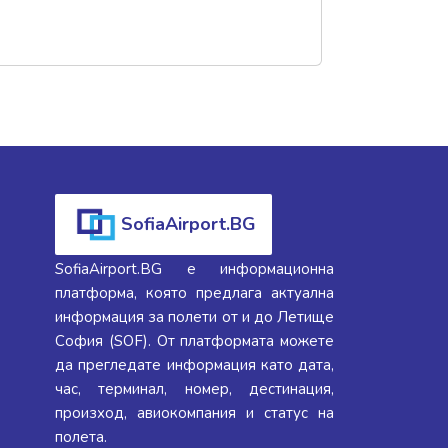
SofiaAirport.BG
SofiaAirport.BG е информационна
платформа, която предлага актуална
информация за полети от и до Летище
София (SOF). От платформата можете
да прегледате информация като дата,
час, терминал, номер, дестинация,
произход, авиокомпания и статус на
полета.