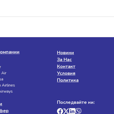
омпании
Новини
За Нас
Контакт
r
 Air
Условия
sa
Политика
 Airlines
 Airways
Последвайте ни:
и
сфер