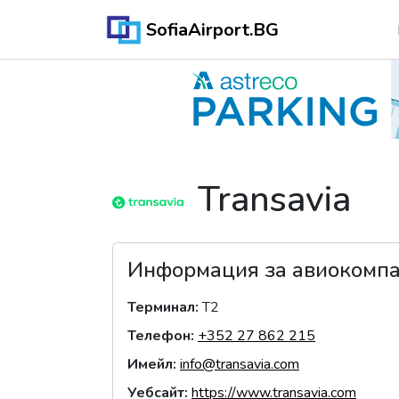
SofiaAirport.BG
Transavia
Информация за авиокомп
Терминал
:
T2
Телефон
:
+352 27 862 215
Имейл
:
info@transavia.com
Уебсайт
:
https://www.transavia.com