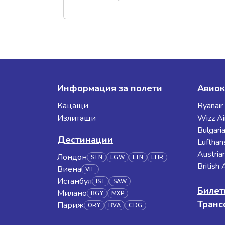
Информация за полети
Авиок
Кацащи
Ryanair
Излитащи
Wizz Ai
Bulgaria
Дестинации
Lufthan
Austrian
Лондон
STN
LGW
LTN
LHR
British
Виена
VIE
Истанбул
IST
SAW
Билет
Милано
BGY
MXP
Тран
Париж
ORY
BVA
CDG