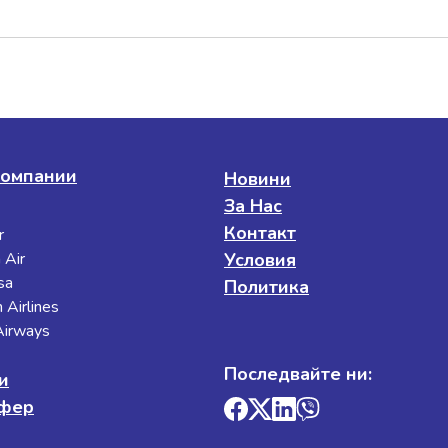
омпании
Новини
За Нас
Контакт
r
 Air
Условия
sa
Политика
 Airlines
 Airways
Последвайте ни:
и
сфер