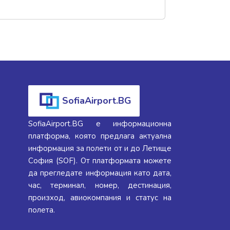
SofiaAirport.BG
SofiaAirport.BG е информационна
платформа, която предлага актуална
информация за полети от и до Летище
София (SOF). От платформата можете
да прегледате информация като дата,
час, терминал, номер, дестинация,
произход, авиокомпания и статус на
полета.