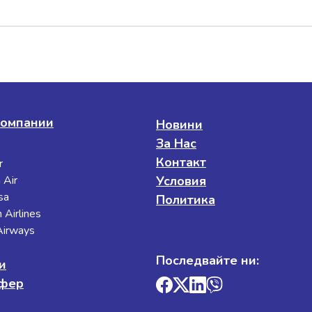
омпании
Новини
За Нас
Контакт
r
 Air
Условия
sa
Политика
 Airlines
 Airways
Последвайте ни:
и
сфер