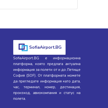
SofiaAirport.BG
SofiaAirport.BG е информационна
платформа, която предлага актуална
информация за полети от и до Летище
София (SOF). От платформата можете
да прегледате информация като дата,
час, терминал, номер, дестинация,
произход, авиокомпания и статус на
полета.