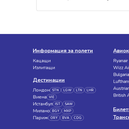
Информация за полети
Авиок
Кацащи
Ryanair
Излитащи
Wizz Ai
Bulgaria
Дестинации
Lufthan
Austrian
Лондон
STN
LGW
LTN
LHR
British
Виена
VIE
Истанбул
IST
SAW
Билет
Милано
BGY
MXP
Тран
Париж
ORY
BVA
CDG