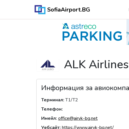
SofiaAirport.BG
ALK Airlines
Информация за авиокомп
Терминал
:
T1/T2
Телефон
:
Имейл
:
office@airvk-bg.net
Уебсайт
:
https://www.airvk-bg.net/