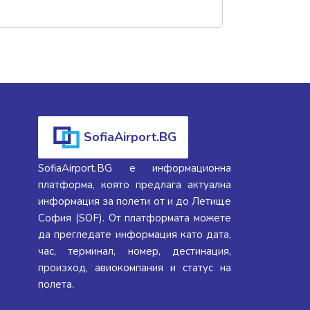
SofiaAirport.BG
SofiaAirport.BG е информационна
платформа, която предлага актуална
информация за полети от и до Летище
София (SOF). От платформата можете
да прегледате информация като дата,
час, терминал, номер, дестинация,
произход, авиокомпания и статус на
полета.