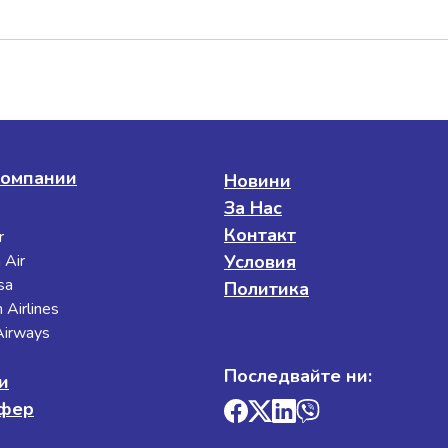
омпании
Новини
За Нас
Контакт
r
 Air
Условия
sa
Политика
 Airlines
 Airways
Последвайте ни:
и
сфер