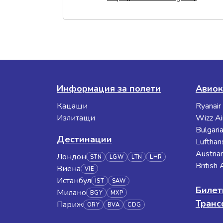
Информация за полети
Авиок
Кацащи
Ryanair
Излитащи
Wizz Ai
Bulgaria
Дестинации
Lufthan
Austrian
Лондон
STN
LGW
LTN
LHR
British
Виена
VIE
Истанбул
IST
SAW
Билет
Милано
BGY
MXP
Тран
Париж
ORY
BVA
CDG