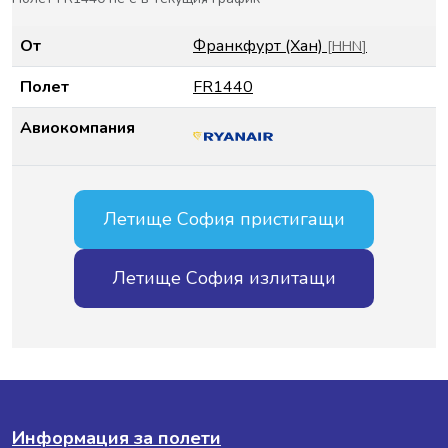
От
Франкфурт (Хан)
[
HHN
]
Полет
FR1440
Авиокомпания
Летище София пристигащи
Летище София излитащи
Информация за полети