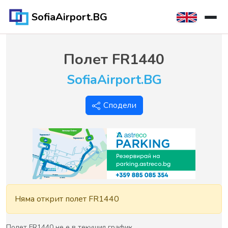
SofiaAirport.BG
Полет
FR1440
SofiaAirport.BG
Сподели
Няма открит полет FR1440
Полет FR1440 не е в текущия график