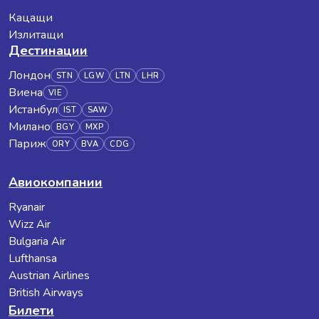
Кацащи
Излитащи
Дестинации
Лондон
STN
LGW
LTN
LHR
Виена
VIE
Истанбул
IST
SAW
Милано
BGY
MXP
Париж
ORY
BVA
CDG
Авиокомпании
Ryanair
Wizz Air
Bulgaria Air
Lufthansa
Austrian Airlines
British Airways
Билети