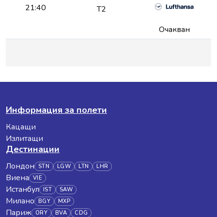
21:40
T2
Очакван
Информация за полети
Кацащи
Излитащи
Дестинации
Лондон
STN
LGW
LTN
LHR
Виена
VIE
Истанбул
IST
SAW
Милано
BGY
MXP
Париж
ORY
BVA
CDG