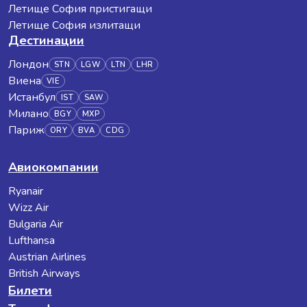
Летище София пристигащи
Летище София излитащи
Дестинации
Лондон
STN
LGW
LTN
LHR
Виена
VIE
Истанбул
IST
SAW
Милано
BGY
MXP
Париж
ORY
BVA
CDG
Авиокомпании
Ryanair
Wizz Air
Bulgaria Air
Lufthansa
Austrian Airlines
British Airways
Билети