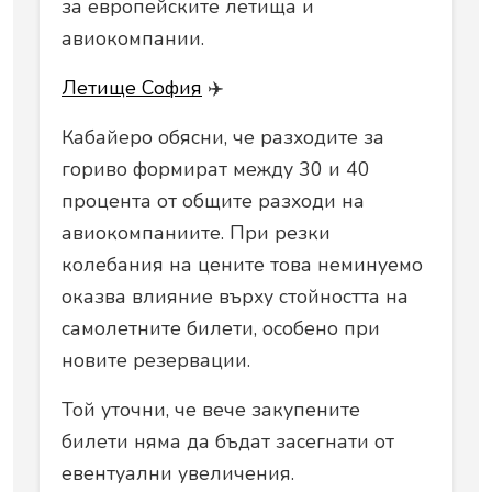
за европейските летища и
авиокомпании.
Летище София
✈️
Кабайеро обясни, че разходите за
гориво формират между 30 и 40
процента от общите разходи на
авиокомпаниите. При резки
колебания на цените това неминуемо
оказва влияние върху стойността на
самолетните билети, особено при
новите резервации.
Той уточни, че вече закупените
билети няма да бъдат засегнати от
евентуални увеличения.