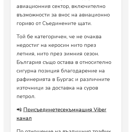
авиационния сектор, включително
възможности за внос на авиационно
гориво от Съединените щати.
Той бе категоричен, че не очаква
недостиг на керосин нито през
летния, нито през зимния сезон.
България също остава в относително
сигурна позиция благодарение на
рафинерията в Бургас и различните
източници за доставка на суров
петрол.
📲
Присъединетесекъмнашия Viber
канал
По отношение на въздушния трафик