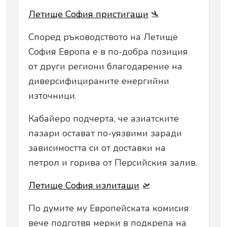
Летище София пристигащи
🛬
Според ръководството на Летище
София Европа е в по-добра позиция
от други региони благодарение на
диверсифицираните енергийни
източници.
Кабайеро подчерта, че азиатските
пазари остават по-уязвими заради
зависимостта си от доставки на
петрол и горива от Персийския залив.
Летище София излитащи
🛫
По думите му Европейската комисия
вече подготвя мерки в подкрепа на