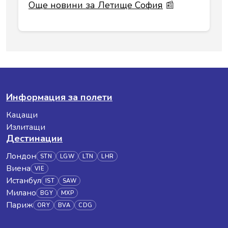
Още новини за Летище София
📰
Информация за полети
Кацащи
Излитащи
Дестинации
Лондон
STN
LGW
LTN
LHR
Виена
VIE
Истанбул
IST
SAW
Милано
BGY
MXP
Париж
ORY
BVA
CDG