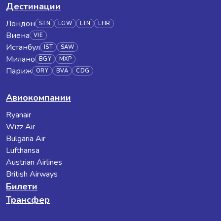
Дестинации
Лондон
STN
LGW
LTN
LHR
Виена
VIE
Истанбул
IST
SAW
Милано
BGY
MXP
Париж
ORY
BVA
CDG
Авиокомпании
Ryanair
Wizz Air
Bulgaria Air
Lufthansa
Austrian Airlines
British Airways
Билети
Трансфер