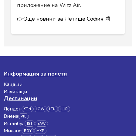
приложение на Wizz Air.
👉
Още новини за Летище София
📰
Информация за полети
Кацащи
Излитащи
Дестинации
Лондон
STN
LGW
LTN
LHR
Виена
VIE
Истанбул
IST
SAW
Милано
BGY
MXP