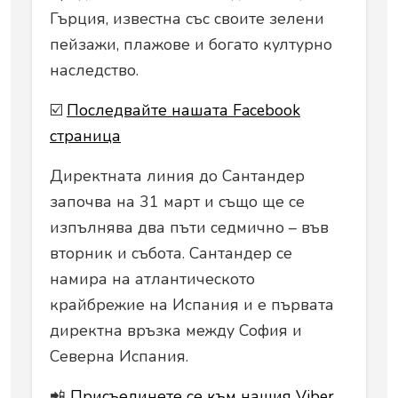
Гърция, известна със своите зелени
пейзажи, плажове и богато културно
наследство.
☑️
Последвайте нашата Facebook
страница
Директната линия до Сантандер
започва на 31 март и също ще се
изпълнява два пъти седмично – във
вторник и събота. Сантандер се
намира на атлантическото
крайбрежие на Испания и е първата
директна връзка между София и
Северна Испания.
📲
Присъединете се към нашия Viber