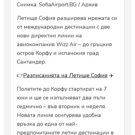
Снимка: SofiaAirport.BG / Архив
Летище София разширява мрежата си
от международни дестинации с две
нови директни линии на
авиокомпания Wizz Air – до гръцкия
остров Корфу и испанския град
Сантандер.
👉
Разписанията на Летище София
✈️
Полетите до Корфу стартират на 7
юни и ще се изпълняват два пъти
седмично – във вторник и неделя.
Новата линия осигурява удобна
връзка до една от най-
предпочитаните летни дестинации в