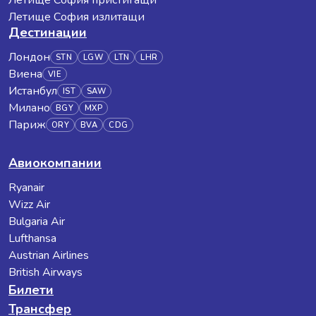
Летище София пристигащи
Летище София излитащи
Дестинации
Лондон
STN
LGW
LTN
LHR
Виена
VIE
Истанбул
IST
SAW
Милано
BGY
MXP
Париж
ORY
BVA
CDG
Авиокомпании
Ryanair
Wizz Air
Bulgaria Air
Lufthansa
Austrian Airlines
British Airways
Билети
Трансфер