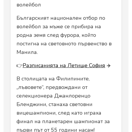
волейбол
Българският национален отбор по
волейбол за мъже се прибира на
родна земя след фурора, който
постигна на световното първенство в
Манила.
👉
Разписанията на Летище София
✈️
В столицата на Филипините,
„лъвовете“, предвождани от
селекционера Джанлоренцо
Бленджини, станаха световни
вицешампиони, след като играха
финал на планетарен шампионат за
първи път от 55 години насам!