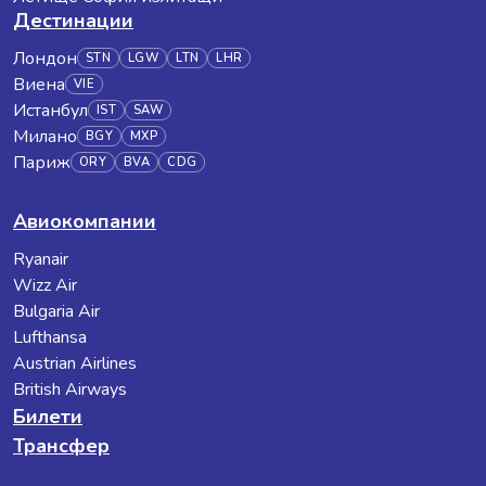
Дестинации
Лондон
STN
LGW
LTN
LHR
Виена
VIE
Истанбул
IST
SAW
Милано
BGY
MXP
Париж
ORY
BVA
CDG
Авиокомпании
Ryanair
Wizz Air
Bulgaria Air
Lufthansa
Austrian Airlines
British Airways
Билети
Трансфер