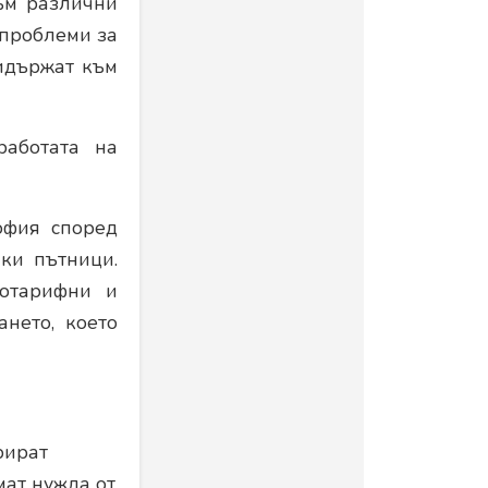
ъм различни
проблеми за
ридържат към
работата на
офия според
чки пътници.
котарифни и
нето, което
рират
имат нужда от