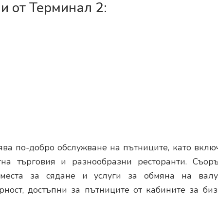
и от Терминал 2:
ява по-добро обслужване на пътниците, като вкл
тна търговия и разнообразни ресторанти. Съор
места за сядане и услуги за обмяна на валу
рност, достъпни за пътниците от кабините за би