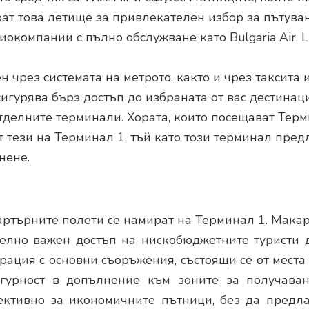
рат това летище за привлекателен избор за пътуван
окомпании с пълно обслужване като Bulgaria Air, L
н чрез системата на метрото, както и чрез таксита 
игурява бърз достъп до избраната от вас дестинаци
отделните терминали. Хората, които посещават Терм
 тези на Терминал 1, тъй като този терминал пред
нене.
ртърните полети се намират на Терминал 1. Макар
елно важен достъп на нискобюджетните туристи д
рация с основни съоръжения, състоящи се от места
гурност в допълнение към зоните за получаван
ктивно за икономичните пътници, без да предла