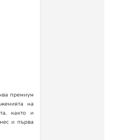
ючва премиум
ъженията на
та, както и
знес и първа