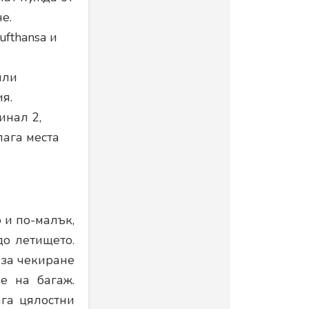
е.
ufthansa и
или
я.
инал 2,
лага места
 и по-малък,
о летището.
 за чекиране
е на багаж.
га цялостни