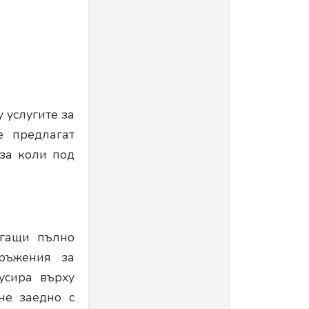
 услугите за
 предлагат
 за коли под
агащи пълно
оръжения за
усира върху
не заедно с