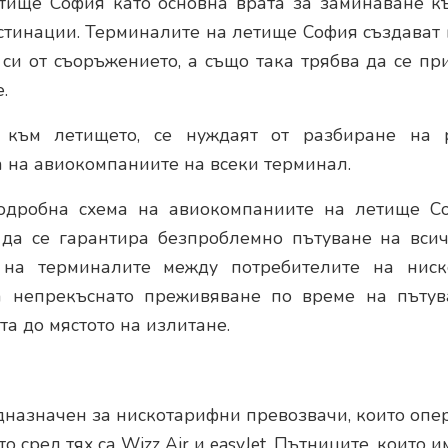
тище София като основна врата за заминаване к
тинации. Терминалите на летище София създават 
о си от съоръжението, а също така трябва да се п
.
т към летището, се нуждаят от разбиране на 
а на авиокомпаниите на всеки терминал.
подробна схема на авиокомпаниите на летище С
а да се гарантира безпроблемно пътуване на вси
 на терминалите между потребителите на нис
 непрекъснато преживяване по време на пътува
а до мястото на излитане.
дназначен за нискотарифни превозвачи, които опе
о сред тях са Wizz Air и easyJet. Пътниците, които 