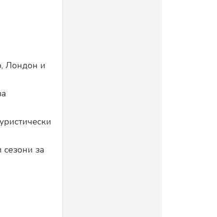
, Лондон и
за
туристически
 сезони за