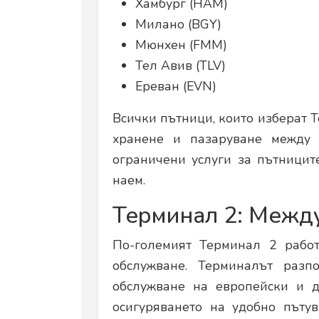
Хамбург (HAM)
Милано (BGY)
Мюнхен (FMM)
Тел Авив (TLV)
Ереван (EVN)
Всички пътници, които изберат Т
хранене и пазаруване между
ограничени услуги за пътницит
наем.
Терминал 2: Межд
По-големият Терминал 2 рабо
обслужване. Терминалът разп
обслужване на европейски и д
осигуряването на удобно пъту