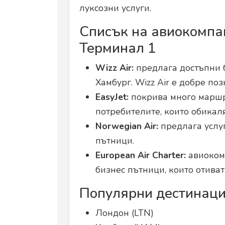
луксозни услуги.
Списък на авиокомпан
Терминал 1
Wizz Air:
предлага достъпни 
Хамбург. Wizz Air е добре по
EasyJet:
покрива много маршру
потребителите, които обикал
Norwegian Air:
предлага услуг
пътници.
European Air Charter:
авиокомп
бизнес пътници, които отива
Популярни дестинаци
Лондон (LTN)