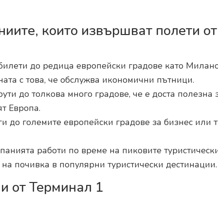
иите, които извършват полети от
билети до редица европейски градове като Милано
зната с това, че обслужва икономични пътници.
ти до толкова много градове, че е доста полезна 
ят Европа.
и до големите европейски градове за бизнес или 
анията работи по време на пиковите туристически
т на почивка в популярни туристически дестинации.
и от Терминал 1