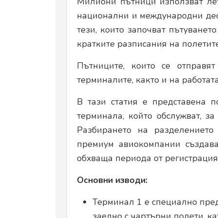
Милиони пътници използват ле
национални и международни дес
тези, които започват пътуванет
кратките разписания на полетите
Пътниците, които се отправя
терминалите, както и на работат
В тази статия е представена 
терминала, който обслужват, з
Разбирането на разделението
премиум авиокомпании създава
обхваща периода от регистрацият
Основни изводи:
Терминал 1 е специално пре
заедно с чартърни полети, кат