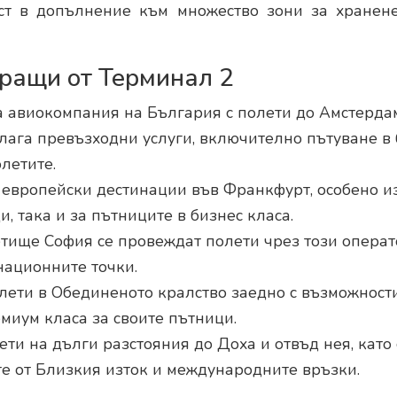
ст в допълнение към множество зони за хранене
ращи от Терминал 2
 авиокомпания на България с полети до Амстерда
ага превъзходни услуги, включително пътуване в 
летите.
 европейски дестинации във Франкфурт, особено и
 така и за пътниците в бизнес класа.
етище София се провеждат полети чрез този операт
национните точки.
лети в Обединеното кралство заедно с възможност
миум класа за своите пътници.
ети на дълги разстояния до Доха и отвъд нея, като
е от Близкия изток и международните връзки.