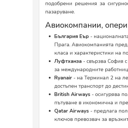
подобрени решения за сигурно
пазаруване.
Авиокомпании, опери
България Еър
- националната
Прага. Авиокомпанията предл
класа и характеристики на по
Луфтханза
- свързва София с
за международните работници,
Ryanair
- на Терминал 2 на л
достъпен транспорт до дести
British Airways
- осигурява по
пътуване в икономична и пре
Qatar Airways
- предлага пол
ключов превозвач за връзкит