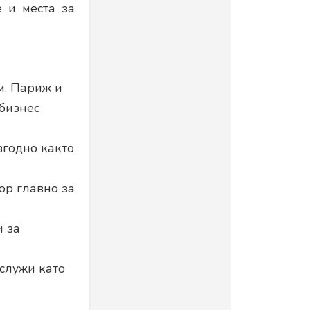
 и места за
м, Париж и
бизнес
згодно както
ор главно за
и за
 служи като