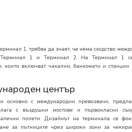
ерминал 1, трябва да знаят, че няма сходство между
 Терминал 1 и Терминал 2. На Терминал 1 се
е, които включват чакални, банкомати и станции
ународен център
ти основно с международни превозвачи, предл
олага с въздушни мостове и първокласни съ
алечни полети. Дизайнът на терминала се фок
ване за пътниците чрез широки зони за чекира