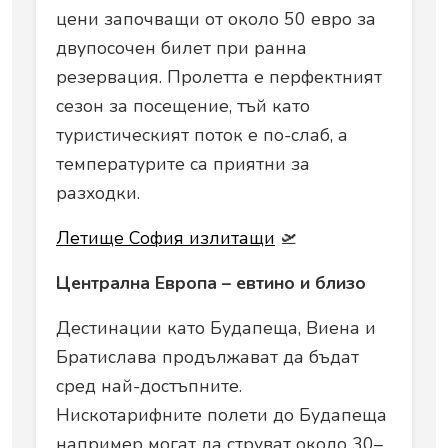
цени започващи от около 50 евро за
двупосочен билет при ранна
резервация. Пролетта е перфектният
сезон за посещение, тъй като
туристическият поток е по-слаб, а
температурите са приятни за
разходки.
Летище София излитащи
🛫
Централна Европа – евтино и близо
Дестинации като Будапеща, Виена и
Братислава продължават да бъдат
сред най-достъпните.
Нискотарифните полети до Будапеща
например могат да струват около 30–