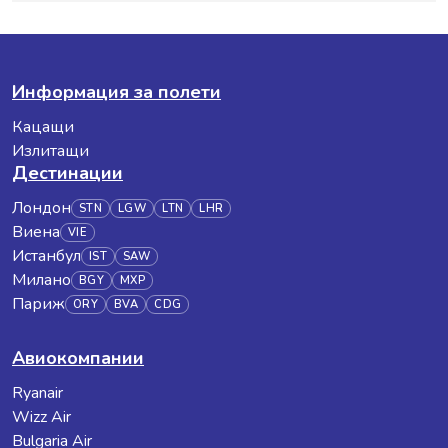
Информация за полети
Кацащи
Излитащи
Дестинации
Лондон
STN
LGW
LTN
LHR
Виена
VIE
Истанбул
IST
SAW
Милано
BGY
MXP
Париж
ORY
BVA
CDG
Авиокомпании
Ryanair
Wizz Air
Bulgaria Air