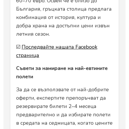
60–70 евро. Освен че е близо до
България, гръцката столица предлага
комбинация от история, култура и
добра храна на достъпни цени извън
летния сезон.
☑️
Последвайте нашата Facebook
страница
Съвети за намиране на най-евтините
полети
За да се възползвате от най-добрите
оферти, експертите препоръчват да
резервирате билети 2–4 месеца
предварително и да избирате полети
в средата на седмицата, когато цените