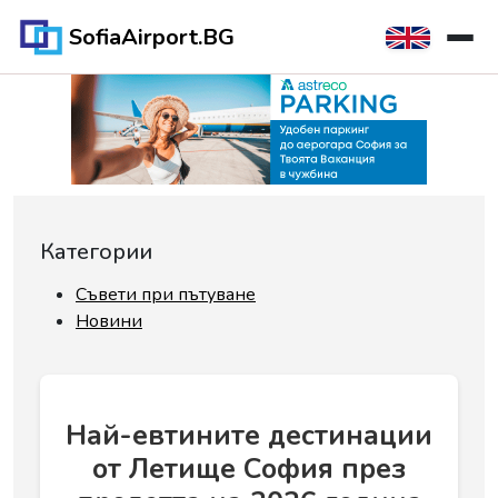
SofiaAirport.BG
Категории
Съвети при пътуване
Новини
Най-евтините дестинации
от Летище София през