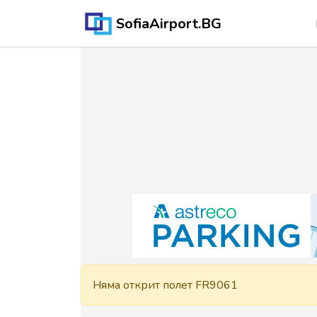
SofiaAirport.BG
Няма открит полет FR9061