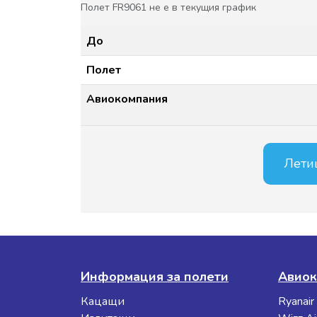
Полет FR9061 не е в текущия график
До
Полет
Авиокомпания
Лети
Информация за полети
Авиок
Кацащи
Ryanair