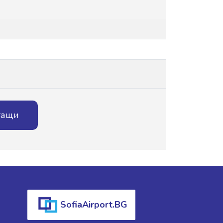
тащи
SofiaAirport.BG