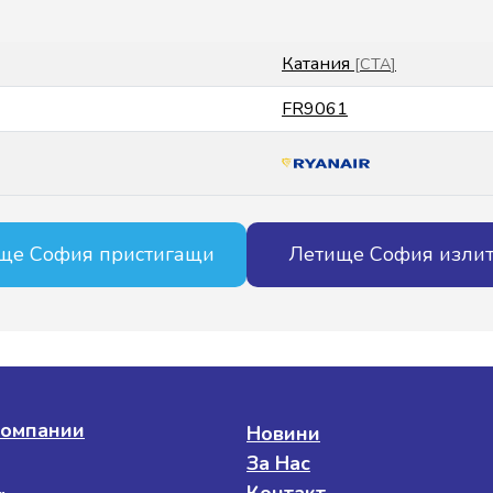
Катания
[
CTA
]
FR9061
ще София пристигащи
Летище София изли
омпании
Новини
За Нас