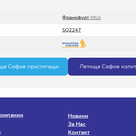
Франкфурт
[
FRA
]
SQ2247
ще София пристигащи
Летище София изли
омпании
Новини
За Нас
Контакт
r