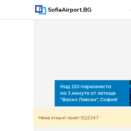
SofiaAirport.BG
Няма открит полет SQ2247