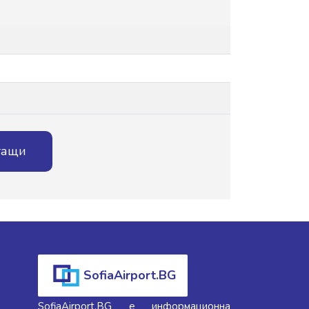
тащи
SofiaAirport.BG
SofiaAirport.BG е информационна