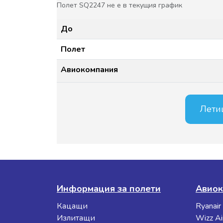
Полет SQ2247 не е в текущия график
До
Полет
Авиокомпания
Лети
Информация за полети
Авиок
Кацащи
Ryanair
Излитащи
Wizz Ai