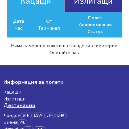
Кацащи
Излитащи
Полет
Дата
От
Авиокомпания
Час
Терминал
Статус
Няма намерени полети по зададените критерии.
Опитайте пак.
Информация за полети
Кацащи
Излитащи
Дестинации
Лондон
STN
LGW
LTN
LHR
Виена
VIE