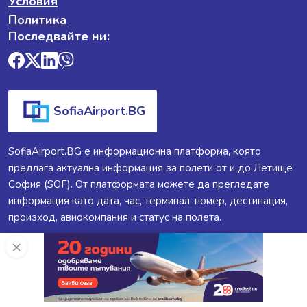
Условия
Политика
Последвайте ни:
SofiaAirport.BG
SofiaAirport.BG е информационна платформа, която
предлага актуална информация за полети от и до Летище
София (SOF). От платформата можете да прегледате
информация като дата, час, терминал, номер, дестинация,
произход, авиокомпания и статус на полета.
×
SofiaAirport.BG ®
2026
Всички Права Запазени.