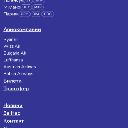
Истанбул
IST
SAW
Милано
BGY
MXP
Париж
ORY
BVA
CDG
Авиокомпании
Ryanair
Wizz Air
Bulgaria Air
Lufthansa
Austrian Airlines
British Airways
Билети
Трансфер
Новини
За Нас
Контакт