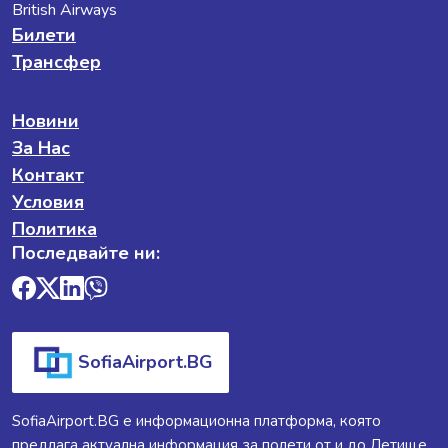
British Airways
Билети
Трансфер
Новини
За Нас
Контакт
Условия
Политика
Последвайте ни:
SofiaAirport.BG
SofiaAirport.BG е информационна платформа, която
предлага актуална информация за полети от и до Летище