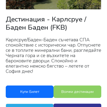
Дестинация
-
Карлсруе /
Баден Баден
(
FKB
)
Карлсруе/Баден-Баден съчетава СПА
спокойствие с исторически чар. Отпуснете
се в топлите минерални бани, разгледайте
Черната гора и се възхитете на
бароковите дворци. Спокойно и
елегантно немско бягство – летете от
София днес!
Купи Билет
Всички дестинации