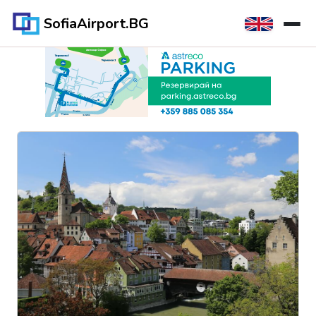
SofiaAirport.BG