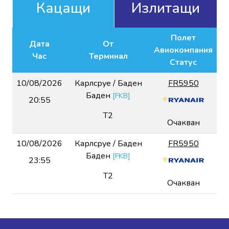
Кацащи
Излитащи
Полет
Дата
От
Авиокомпания
Час
Терминал
Статус
10/08/2026
Карлсруе / Баден
FR5950
Баден
[
FKB
]
20:55
T2
Очакван
10/08/2026
Карлсруе / Баден
FR5950
Баден
[
FKB
]
23:55
T2
Очакван