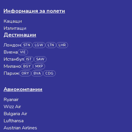
Информация за полети
Кацащи
Излитащи
Дестинации
Лондон
STN
LGW
LTN
LHR
Виена
VIE
Истанбул
IST
SAW
Милано
BGY
MXP
Париж
ORY
BVA
CDG
Авиокомпании
Ryanair
Wizz Air
Bulgaria Air
Lufthansa
Austrian Airlines