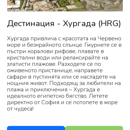
Дестинация
-
Хургада
(
HRG
)
Хургада привлича с красотата на Червено
море и безкрайното слънце. Гмурнете се в
пъстри коралови рифове, плавате в
кристални води или релаксирайте на
златисти плажове. Разходете се по
оживеното пристанище, направете
сафари в пустинята или се насладете на
нощния живот. Подходящ за любители на
плажа и приключения – Хургада е
идеалното египетско бягство. Летете
директно от София и се потопете в море
от чудеса!