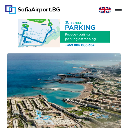
SofiaAirport.BG