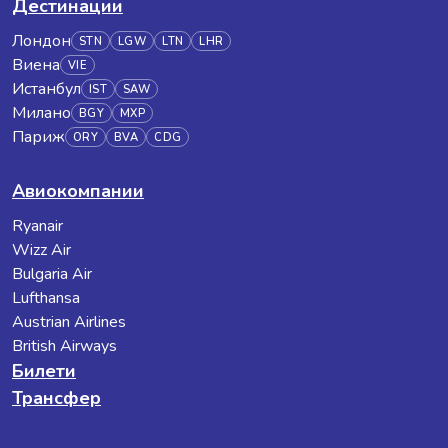
Дестинации
Лондон
STN
LGW
LTN
LHR
Виена
VIE
Истанбул
IST
SAW
Милано
BGY
MXP
Париж
ORY
BVA
CDG
Авиокомпании
Ryanair
Wizz Air
Bulgaria Air
Lufthansa
Austrian Airlines
British Airways
Билети
Трансфер