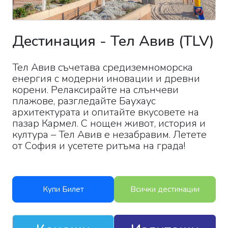
Дестинация
-
Тел Авив
(
TLV
)
Тел Авив съчетава средиземноморска
енергия с модерни иновации и древни
корени. Релаксирайте на слънчеви
плажове, разгледайте Баухаус
архитектурата и опитайте вкусовете на
пазар Кармел. С нощен живот, история и
култура – Тел Авив е незабравим. Летете
от София и усетете ритъма на града!
Купи Билет
Всички дестинации