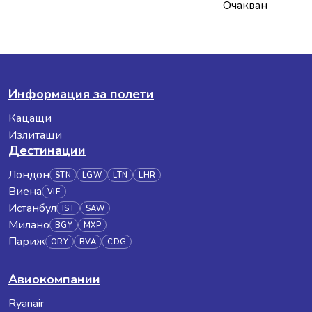
Очакван
Информация за полети
Кацащи
Излитащи
Дестинации
Лондон
STN
LGW
LTN
LHR
Виена
VIE
Истанбул
IST
SAW
Милано
BGY
MXP
Париж
ORY
BVA
CDG
Авиокомпании
Ryanair