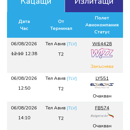
Кацащи
Излитащи
Полет
Дата
От
Авиокомпания
Час
Терминал
Статус
06/08/2026
Тел Авив
W64428
[
TLV
]
12:10
12:38
T2
Закъснява
06/08/2026
Тел Авив
LY551
[
TLV
]
12:50
T2
Очакван
06/08/2026
Тел Авив
FB574
[
TLV
]
14:10
T2
Очакван