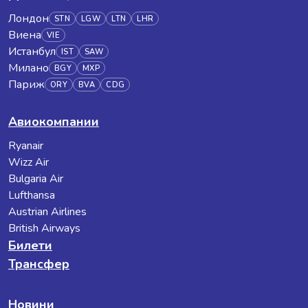
Лондон
STN
LGW
LTN
LHR
Виена
VIE
Истанбул
IST
SAW
Милано
BGY
MXP
Париж
ORY
BVA
CDG
Авиокомпании
Ryanair
Wizz Air
Bulgaria Air
Lufthansa
Austrian Airlines
British Airways
Билети
Трансфер
Новини