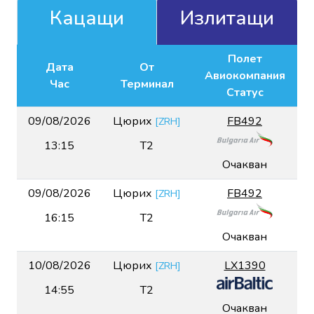
Кацащи
Излитащи
Полет
Дата
От
Авиокомпания
Час
Терминал
Статус
09/08/2026
Цюрих
FB492
[
ZRH
]
13:15
T2
Очакван
09/08/2026
Цюрих
FB492
[
ZRH
]
16:15
T2
Очакван
10/08/2026
Цюрих
LX1390
[
ZRH
]
14:55
T2
Очакван