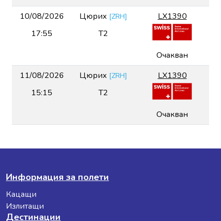
10/08/2026
Цюрих
LX1390
[
ZRH
]
17:55
T2
Очакван
11/08/2026
Цюрих
LX1390
[
ZRH
]
15:15
T2
Очакван
Информация за полети
Кацащи
Излитащи
Дестинации