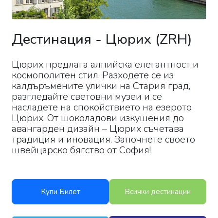
Дестинация
-
Цюрих
(
ZRH
)
Цюрих предлага алпийска елегантност и
космополитен стил. Разходете се из
калдъръмените улички на Стария град,
разгледайте световни музеи и се
насладете на спокойствието на езерото
Цюрих. От шоколадови изкушения до
авангарден дизайн – Цюрих съчетава
традиция и иновация. Започнете своето
швейцарско бягство от София!
Купи Билет
Всички дестинации