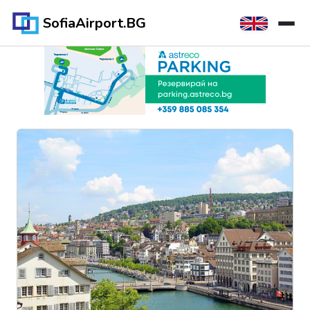
SofiaAirport.BG